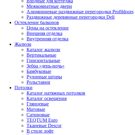
Входные для коттеджа
Межкомнатные двери
Алюминиевые раздвижные перегородки Profildoors
Раздвижные деревянные перегородки Deli
Остекление балконов
Цены на остекление
Внешняя отделка
Внутренняя отделка
Жалюзи
Каталог жалюзи
Вертикальные
Горизонтальные
Зебра «день-ночь»
Бамбуковые
Рулонные шторы
Рольставни
Потолки
Каталог натяжных потолков
Каталог освещения
Глянцевые
Матовые
Сатиновые
TEQTUM Euro
Тканевые Descor
В стиле лофт