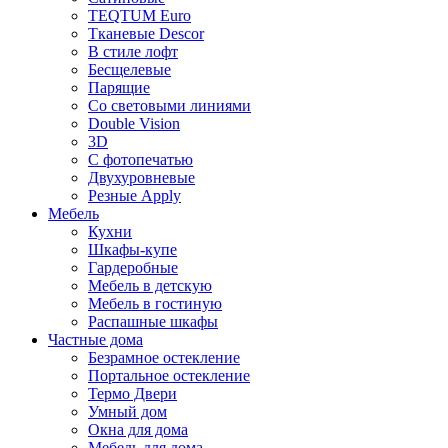
TEQTUM Euro
Тканевые Descor
В стиле лофт
Бесщелевые
Парящие
Со световыми линиями
Double Vision
3D
С фотопечатью
Двухуровневые
Резные Apply
Мебель
Кухни
Шкафы-купе
Гардеробные
Мебель в детскую
Мебель в гостиную
Распашные шкафы
Частные дома
Безрамное остекление
Портальное остекление
Термо Двери
Умный дом
Окна для дома
Мебель для дома