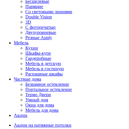
Бесщелевые
Парящие
Со световыми линиями
Double Vision
3D
С фотопечатью
Двухуровневые
Резные Apply
Мебель
Кухни
Шкафы-купе
Гардеробные
Мебель в детскую
Мебель в гостиную
Распашные шкафы
Частные дома
Безрамное остекление
Портальное остекление
Термо Двери
Умный дом
Окна для дома
Мебель для дома
Акции
Акции на натяжные потолки