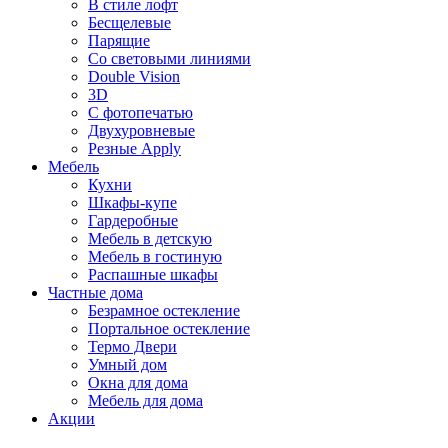
В стиле лофт
Бесщелевые
Парящие
Со световыми линиями
Double Vision
3D
С фотопечатью
Двухуровневые
Резные Apply
Мебель
Кухни
Шкафы-купе
Гардеробные
Мебель в детскую
Мебель в гостиную
Распашные шкафы
Частные дома
Безрамное остекление
Портальное остекление
Термо Двери
Умный дом
Окна для дома
Мебель для дома
Акции