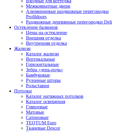
Входные для коттеджа
Межкомнатные двери
Алюминиевые раздвижные перегородки
Profildoors
Раздвижные деревянные перегородки Deli
Остекление балконов
Цены на остекление
Внешняя отделка
Внутренняя отделка
Жалюзи
Каталог жалюзи
Вертикальные
Горизонтальные
Зебра «день-ночь»
Бамбуковые
Рулонные шторы
Рольставни
Потолки
Каталог натяжных потолков
Каталог освещения
Глянцевые
Матовые
Сатиновые
TEQTUM Euro
Тканевые Descor