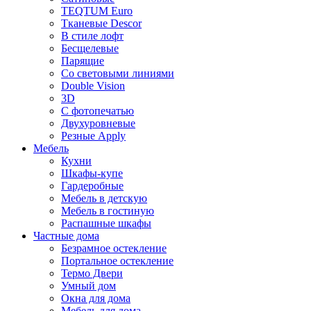
TEQTUM Euro
Тканевые Descor
В стиле лофт
Бесщелевые
Парящие
Со световыми линиями
Double Vision
3D
С фотопечатью
Двухуровневые
Резные Apply
Мебель
Кухни
Шкафы-купе
Гардеробные
Мебель в детскую
Мебель в гостиную
Распашные шкафы
Частные дома
Безрамное остекление
Портальное остекление
Термо Двери
Умный дом
Окна для дома
Мебель для дома