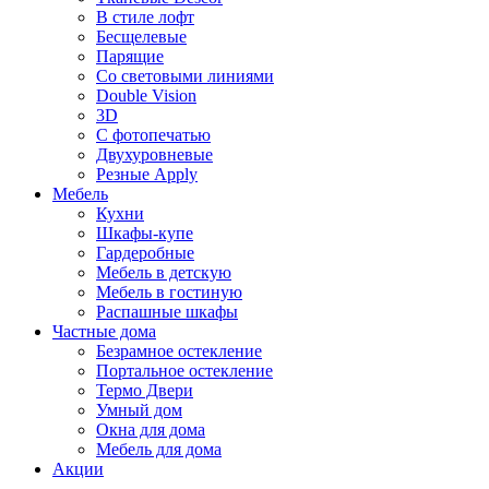
В стиле лофт
Бесщелевые
Парящие
Со световыми линиями
Double Vision
3D
С фотопечатью
Двухуровневые
Резные Apply
Мебель
Кухни
Шкафы-купе
Гардеробные
Мебель в детскую
Мебель в гостиную
Распашные шкафы
Частные дома
Безрамное остекление
Портальное остекление
Термо Двери
Умный дом
Окна для дома
Мебель для дома
Акции