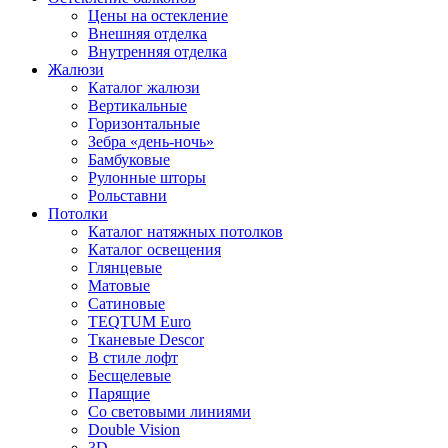
Цены на остекление
Внешняя отделка
Внутренняя отделка
Жалюзи
Каталог жалюзи
Вертикальные
Горизонтальные
Зебра «день-ночь»
Бамбуковые
Рулонные шторы
Рольставни
Потолки
Каталог натяжных потолков
Каталог освещения
Глянцевые
Матовые
Сатиновые
TEQTUM Euro
Тканевые Descor
В стиле лофт
Бесщелевые
Парящие
Со световыми линиями
Double Vision
3D