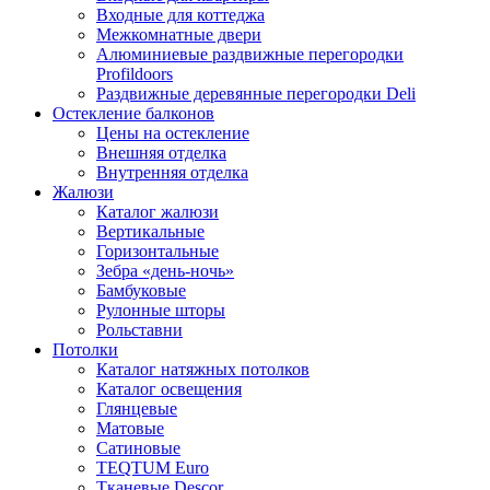
Входные для коттеджа
Межкомнатные двери
Алюминиевые раздвижные перегородки
Profildoors
Раздвижные деревянные перегородки Deli
Остекление балконов
Цены на остекление
Внешняя отделка
Внутренняя отделка
Жалюзи
Каталог жалюзи
Вертикальные
Горизонтальные
Зебра «день-ночь»
Бамбуковые
Рулонные шторы
Рольставни
Потолки
Каталог натяжных потолков
Каталог освещения
Глянцевые
Матовые
Сатиновые
TEQTUM Euro
Тканевые Descor